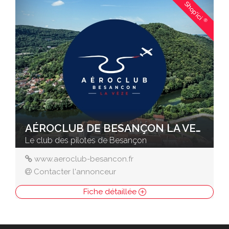
Shop'ici
®
AÉROCLUB DE BESANÇON LA VEZE
Le club des pilotes de Besançon
www.aeroclub-besancon.fr
Contacter l'annonceur
Fiche détaillée