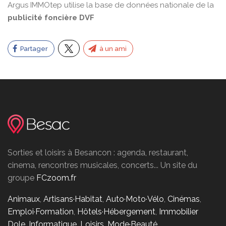
Argus IMMOtep utilise la base de données nationale de la
publicité foncière DVF
Partager
à un ami
Sorties et loisirs à Besancon : agenda, restaurant,
cinema, rencontres musicales, concerts... Un site du
groupe
FCzoom.fr
Animaux
,
Artisans·Habitat
,
Auto·Moto·Vélo
,
Cinémas
,
Emploi·Formation
,
Hôtels·Hébergement
,
Immobilier
Dole
,
Informatique
,
Loisirs
,
Mode·Beauté
,