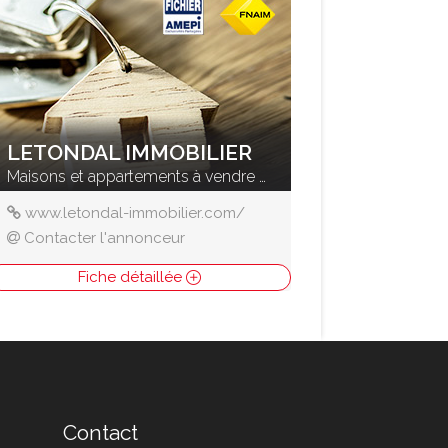
LETONDAL IMMOBILIER
Maisons et appartements à vendre à Besançon – agence immobilière Letondal Immobilier
www.letondal-immobilier.com/
Contacter l'annonceur
Fiche détaillée
Contact