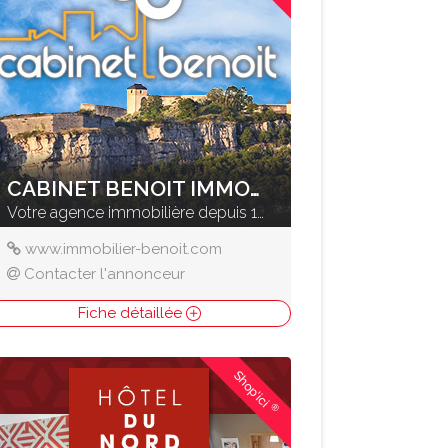
CABINET BENOIT IMMOBILIER
Votre agence immobilière depuis 1961
www.immobilier-benoit.com
Contacter l'annonceur
Fiche détaillée
Shop'ici
®