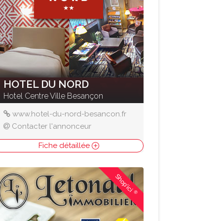
HOTEL DU NORD
Hotel Centre Ville Besançon
www.hotel-du-nord-besancon.fr
Contacter l'annonceur
Fiche détaillée
Shop'ici
®