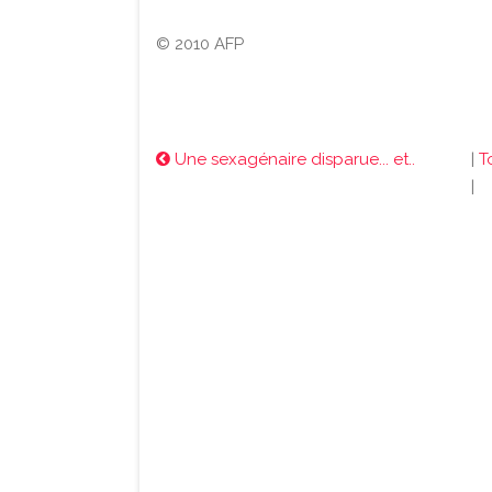
© 2010 AFP
Une sexagénaire disparue... et..
|
T
|