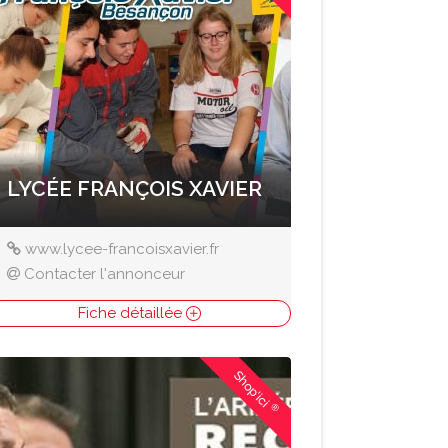
LYCÉE FRANÇOIS XAVIER
www.lycee-francoisxavier.fr
Contacter l'annonceur
Fiche détaillée
Shop'ici
®