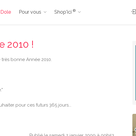
®
à Dole
Pour vous
Shop'ici
e 2010 !
e très bonne Année 2010.
."
haiter pour ces futurs 365 jours...
Publié le samedi 2 janvier 2009 à 09h53