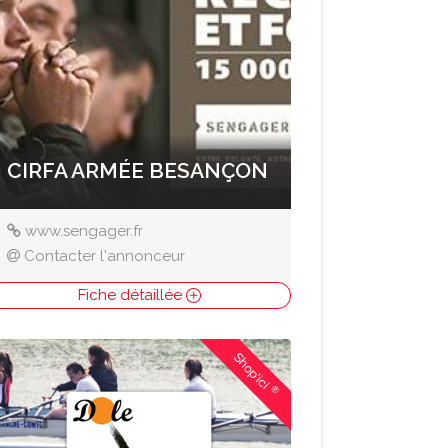
CIRFA ARMÉE BESANÇON
www.sengager.fr
Contacter l'annonceur
Fiche détaillée
Shop'ici
®