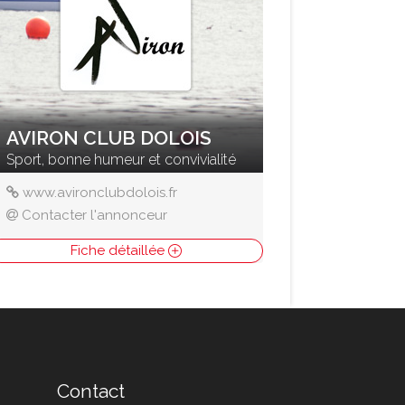
AVIRON CLUB DOLOIS
Sport, bonne humeur et convivialité
www.avironclubdolois.fr
Contacter l'annonceur
Fiche détaillée
Contact