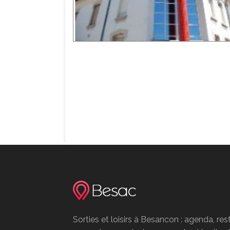
Sorties et loisirs à Besancon : agenda, res