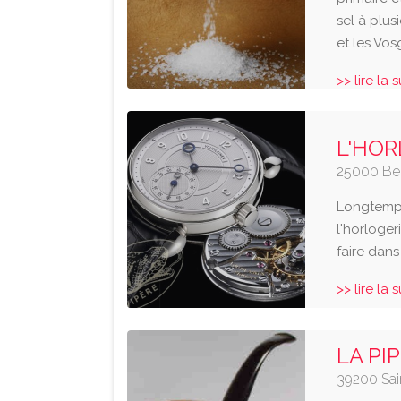
sel à plus
et les Vos
>> lire la 
L'HOR
25000 Be
Longtemps
l'horloger
faire dans
>> lire la 
LA PI
39200 Sai