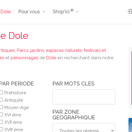
®
à Dole
Pour vous
Shop'ici
de Dole
antiques
,
Parcs, jardins, espaces naturels
,
festivals et
ies
et
personnages
de
Dole
en recherchant dans notre
PAR PERIODE
PAR MOTS CLES
Préhistoire
Antiquité
Moyen-Age
PAR ZONE
XVI ème
GEOGRAPHIQUE
XVII ème
XVIII ème