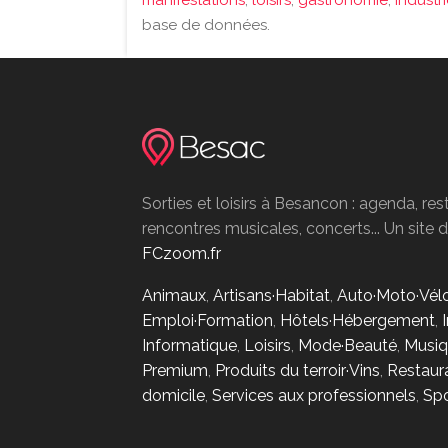
manifestations
,
loisirs
,
gastronomie
,
industr
base de données.
Sorties et loisirs à Besancon : agenda, res
rencontres musicales, concerts... Un site
FCzoom.fr
Animaux
,
Artisans·Habitat
,
Auto·Moto·Vél
Emploi·Formation
,
Hôtels·Hébergement
,
Informatique
,
Loisirs
,
Mode·Beauté
,
Musiq
Premium
,
Produits du terroir·Vins
,
Restaur
domicile
,
Services aux professionnels
,
Spo