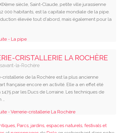
XIXème siècle, Saint-Claude, petite ville jurassienne
12 000 habitants, est la capitale mondiale de la pipe.
oduction élevée tout d'abord, mais également pour la
suite - La pipe
RIE-CRISTALLERIE LA ROCHÈRE
savant-la-Rochère
e-cristallerie de la Rochère est la plus ancienne
'art française encore en activité. Elle a en effet été
 1475 par les Ducs de Lorraine. Les techniques de
n …
suite - Verrerie-cristallerie La Rochère
antiques
,
Parcs, jardins, espaces naturels
,
festivals et