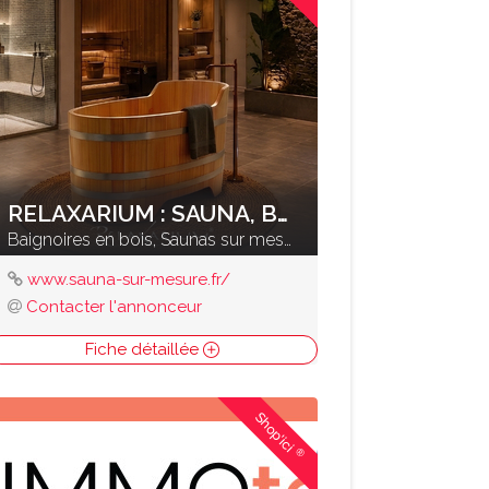
RELAXARIUM : SAUNA, BAIGNOIRES EN BOIS
Baignoires en bois, Saunas sur mesure,
www.sauna-sur-mesure.fr/
Contacter l'annonceur
Fiche détaillée
Shop'ici
®