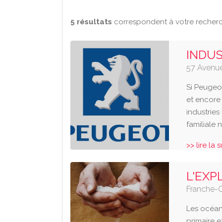
5 résultats
correspondent à votre recher
INDU
57 Avenue
Si Peugeo
et encore 
industries
familiale n
>> lire la 
L'EXP
Franche-
Les océan
primaire 