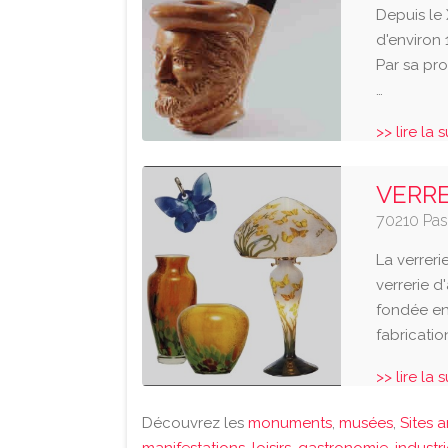
Depuis le 
d'environ 
Par sa pr
…
>> lire la 
VERRE
70210 Pas
La verreri
verrerie d
fondée en
fabricatio
>> lire la 
Découvrez les
monuments
,
musées
,
Sites 