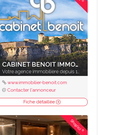
®
CABINET BENOIT IMMOBILIER
Votre agence immobilière depuis 1961
www.immobilier-benoit.com
Contacter l'annonceur
Fiche détaillée
Shop'ici
®