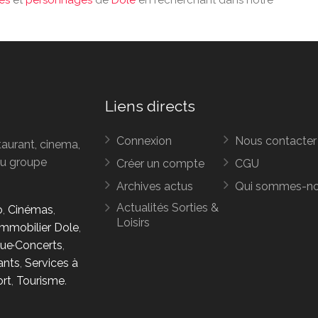
ies
et
personnages
de
Dole
en recherchant dans notre
Liens directs
Connexion
Nous contacter
taurant, cinema,
 du groupe
Créer un compte
CGU
Archives actus
Qui sommes-n
Actualités Sorties &
o
,
Cinémas
,
Loisirs
Immobilier Dole
,
ue·Concerts
,
ants
,
Services à
rt
,
Tourisme
.