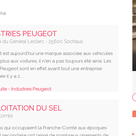
che
STRIES PEUGEOT
 du Général Leclerc - 25600 Sochaux
t est aujourd'hui une marque associée aux véhicules
plus aux voitures, il n'en a pas toujours été ainsi. Les
 Peugeot sont en effet avant tout une entreprise
ée il y a 2 …
suite - Industries Peugeot
LOITATION DU SEL
Comté
s qui occupaient la Franche-Comté aux époques
et secondaire ont laissé de nombreux gisements de